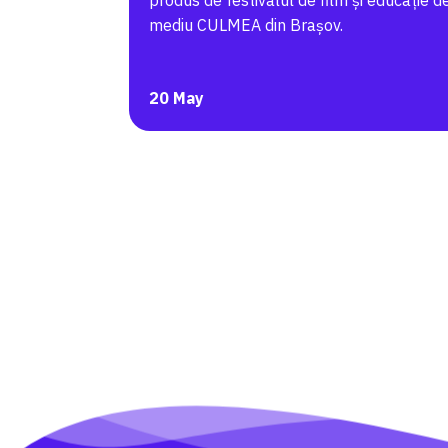
produs de festivalul de film și educație d
mediu CULMEA din Brașov.
20 May