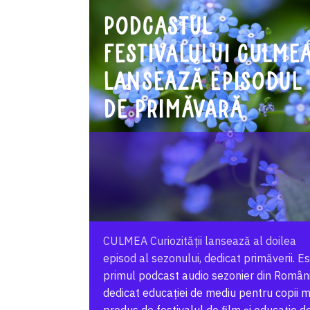
Podcastul
festivalului CULME
lansează episodul
de primăvară
CULMEA Curiozității lansează al doilea
episod al sezonului, dedicat primăverii. E
primul podcast audio sezonier din Român
dedicat educației de mediu pentru copii mi