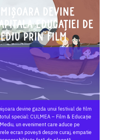
imișoara devine
apitala educației de
ediu prin film
ișoara devine gazda unui festival de film
totul special: CULMEA – Film & Educație
 Mediu, un eveniment care aduce pe
ele ecran povești despre curaj, empatie