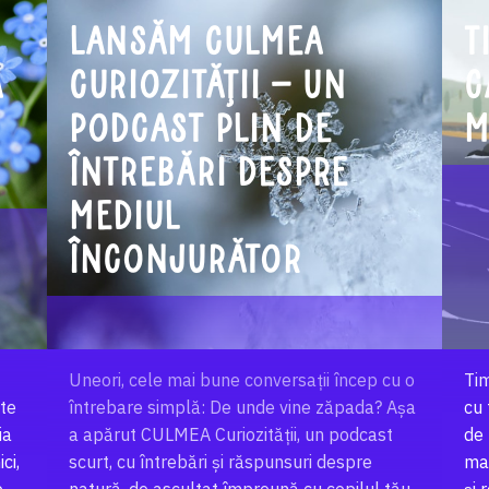
Lansăm CULMEA
T
A
Curiozității – un
c
podcast plin de
m
întrebări despre
mediul
înconjurător
Uneori, cele mai bune conversații încep cu o
Tim
ste
întrebare simplă: De unde vine zăpada? Așa
cu 
ia
a apărut CULMEA Curiozității, un podcast
de
ci,
scurt, cu întrebări și răspunsuri despre
mar