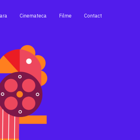
ara
Cinemateca
Filme
C
ontact