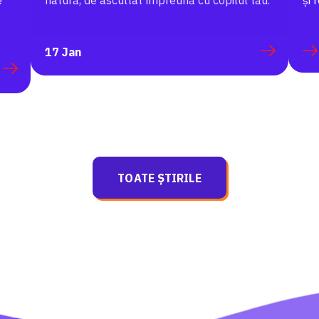
e
natură, de ascultat împreună cu copilul tău.
și 
17 Jan
TOATE ȘTIRILE