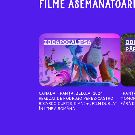
FILME ASEMĂNĂTOAR
ZOOAPOCALIPSA
OD
PĂ
CANADA, FRANȚA, BELGIA, 2024,
FRANȚA
REGIZAT DE RODRIGO PEREZ-CASTRO,
MOMOKO
RICARDO CURTIS, 8 ANI + , FILM DUBLAT
FĂRĂ 
ÎN LIMBA ROMÂNĂ