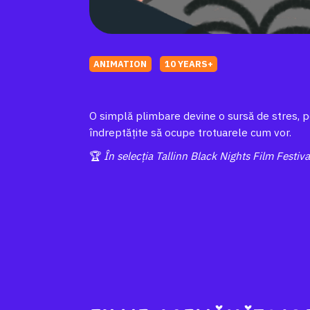
ANIMATION
10 YEARS+
O simplă plimbare devine o sursă de stres, pe
îndreptățite să ocupe trotuarele cum vor.
🏆
În selecția Tallinn Black Nights Film Festi