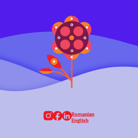
Romanian
English