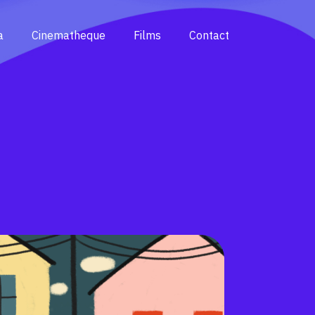
a
Cinematheque
Films
C
ontact