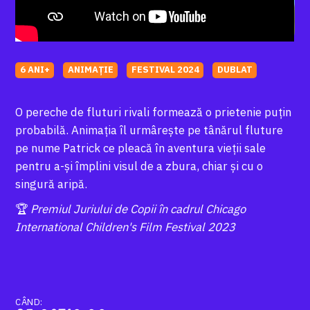
6 ANI+
ANIMAȚIE
FESTIVAL 2024
DUBLAT
O pereche de fluturi rivali formează o prietenie puțin
probabilă. Animația îl urmârește pe tânărul fluture
pe nume Patrick ce pleacă în aventura vieții sale
pentru a-și împlini visul de a zbura, chiar și cu o
singură aripă.
🏆
Premiul Juriului de Copii în cadrul Chicago
International Children's Film Festival 2023
CÂND: