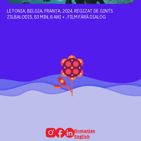
LETONIA, BELGIA, FRANȚA, 2024, REGIZAT DE GINTS
ZILBALODIS, 83 MIN, 8 ANI + , FILM FĂRĂ DIALOG
Romanian
English