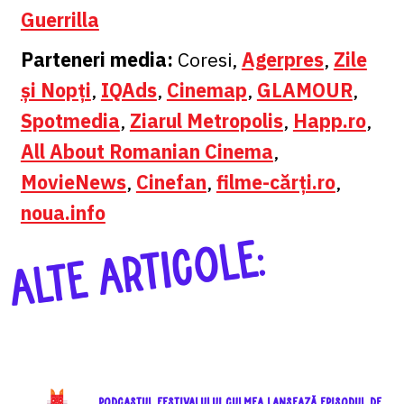
Guerrilla
Parteneri media:
Coresi,
Agerpres
,
Zile
și Nopți
,
IQAds
,
Cinemap
,
GLAMOUR
,
Spotmedia
,
Ziarul Metropolis
,
Happ.ro
,
All About Romanian Cinema
,
MovieNews
,
Cinefan
,
filme-cărți.ro
,
noua.info
ALTE ARTICOLE:
Podcastul festivalului CULMEA lansează episodul de