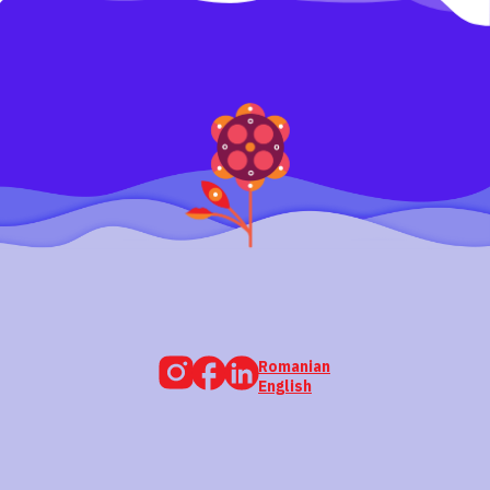
Romanian
English