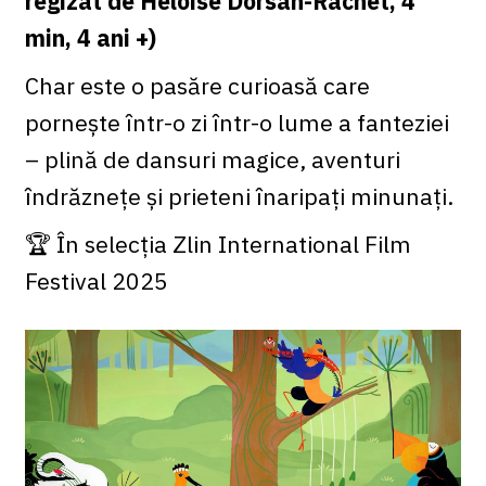
regizat de Heloise Dorsan-Rachet, 4
min, 4 ani +)
Char este o pasăre curioasă care
pornește într-o zi într-o lume a fanteziei
– plină de dansuri magice, aventuri
îndrăznețe și prieteni înaripați minunați.
🏆 În selecția Zlin International Film
Festival 2025