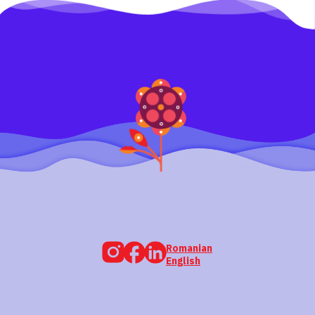
Romanian
English