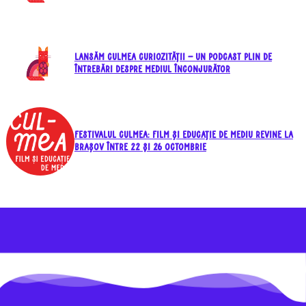
Lansăm CULMEA Curiozității – un podcast plin de
întrebări despre mediul înconjurător
Festivalul CULMEA: Film și Educație de Mediu revine la
Brașov între 22 şi 26 octombrie