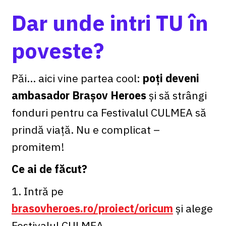
Dar unde intri TU în
poveste?
Păi... aici vine partea cool:
poți deveni
ambasador Brașov Heroes
și să strângi
fonduri pentru ca Festivalul CULMEA să
prindă viață. Nu e complicat –
promitem!
Ce ai de făcut?
1. Intră pe
brasovheroes.ro/proiect/oricum
și alege
Festivalul CULMEA